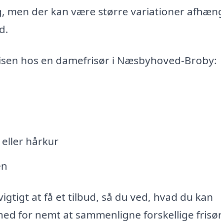
g, men der kan være større variationer afhæn
d.
prisen hos en damefrisør i Næsbyhoved-Broby:
eller hårkur
en
igtigt at få et tilbud, så du ved, hvad du kan
hed for nemt at sammenligne forskellige frisør