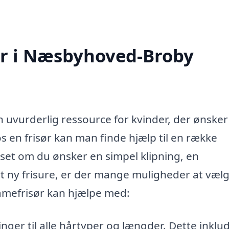
r i Næsbyhoved-Broby
uvurderlig ressource for kvinder, der ønsker
 en frisør kan man finde hjælp til en række
nset om du ønsker en simpel klipning, en
 ny frisure, er der mange muligheder at væl
amefrisør kan hjælpe med:
nger til alle hårtyper og længder. Dette inklu