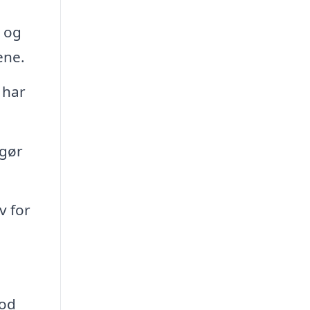
r og
ene.
 har
 gør
v for
god