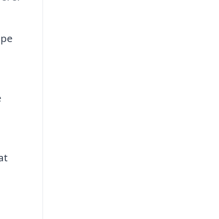
lpe
,
e
at