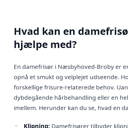
Hvad kan en damefrisø
hjælpe med?
En damefrisør i Næsbyhoved-Broby er en 
opnå et smukt og velplejet udseende. Hos
forskellige frisure-relaterede behov. Ua
dybdegående hårbehandling eller en helt
imellem. Herunder kan du se, hvad en d
Klipning:
Damefrisører tilbyder klipni