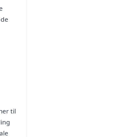
e
ode
er til
ling
ale