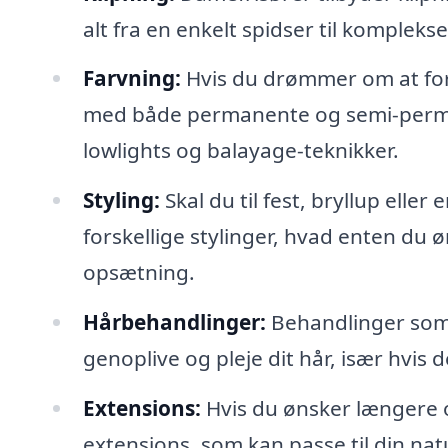
alt fra en enkelt spidser til komplekse
Farvning:
Hvis du drømmer om at for
med både permanente og semi-permane
lowlights og balayage-teknikker.
Styling:
Skal du til fest, bryllup ell
forskellige stylinger, hvad enten du øn
opsætning.
Hårbehandlinger:
Behandlinger som 
genoplive og pleje dit hår, især hvis d
Extensions:
Hvis du ønsker længere o
extensions, som kan passe til din natu