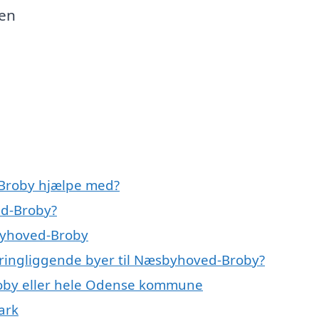
den
Broby hjælpe med?
ed-Broby?
byhoved-Broby
kringliggende byer til Næsbyhoved-Broby?
roby eller hele Odense kommune
ark