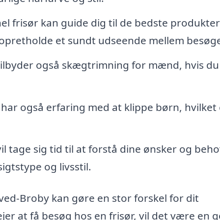
l frisør kan guide dig til de bedste produkte
kan opretholde et sundt udseende mellem besøg
ilbyder også skægtrimning for mænd, hvis du
ar også erfaring med at klippe børn, hvilket
il tage sig tid til at forstå dine ønsker og beho
igtstype og livsstil.
ed-Broby kan gøre en stor forskel for dit
jer at få besøg hos en frisør, vil det være en 