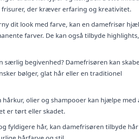
 frisurer, der kræver erfaring og kreativitet.
ny dit look med farve, kan en damefrisør hjæ
nte farver. De kan også tilbyde highlights
er en særlig begivenhed? Damefrisøren kan skab
sker bølger, glat hår eller en traditionel
hårkur, olier og shampooer kan hjælpe med 
et er tørt eller skadet.
g fyldigere hår, kan damefrisøren tilbyde hår
rlige hårfarve og stil.