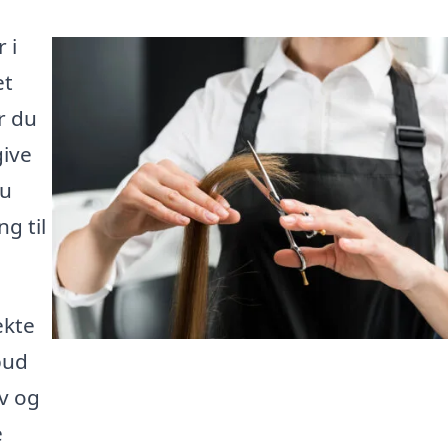
 i
et
r du
give
du
ng til
ekte
bud
ov og
e