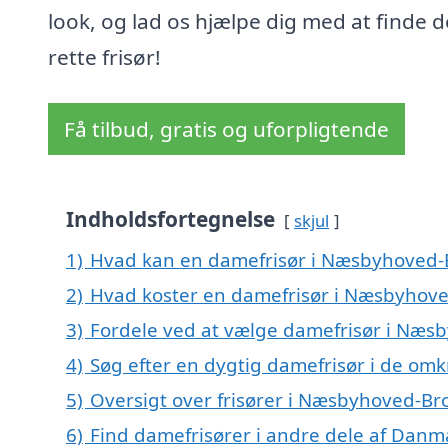
look, og lad os hjælpe dig med at finde 
rette frisør!
Få tilbud, gratis og uforpligtende
Indholdsfortegnelse
skjul
1)
Hvad kan en damefrisør i Næsbyhoved-
2)
Hvad koster en damefrisør i Næsbyhov
3)
Fordele ved at vælge damefrisør i Næs
4)
Søg efter en dygtig damefrisør i de om
5)
Oversigt over frisører i Næsbyhoved-B
6)
Find damefrisører i andre dele af Danm