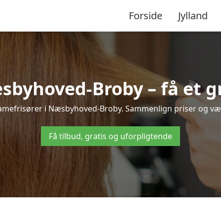
Forside
Jylland
byhoved-Broby – få et gr
 damefrisører i Næsbyhoved-Broby. Sammenlign priser og vælg 
Få tilbud, gratis og uforpligtende