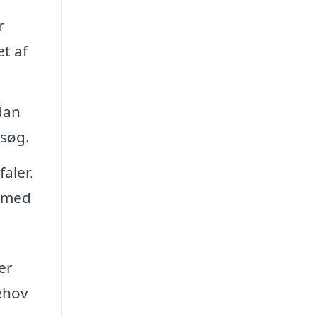
r
t af
dan
esøg.
aler.
n med
er
behov