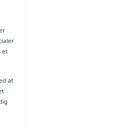
er
cialer
 et
ed at
et
dig