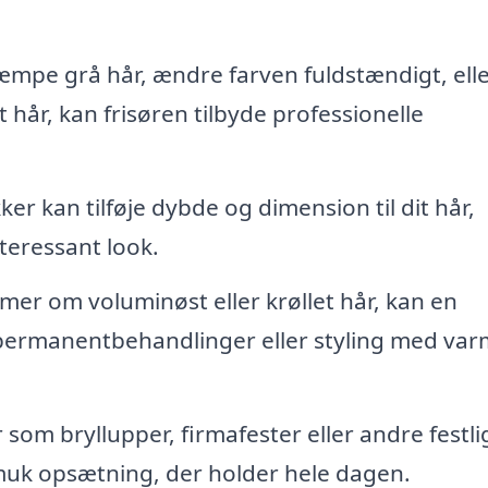
pe grå hår, ændre farven fuldstændigt, elle
 dit hår, kan frisøren tilbyde professionelle
ker kan tilføje dybde og dimension til dit hår,
nteressant look.
er om voluminøst eller krøllet hår, kan en
permanentbehandlinger eller styling med va
r som bryllupper, firmafester eller andre festli
muk opsætning, der holder hele dagen.