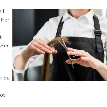
 i
! Her
t
sker
or du
lot