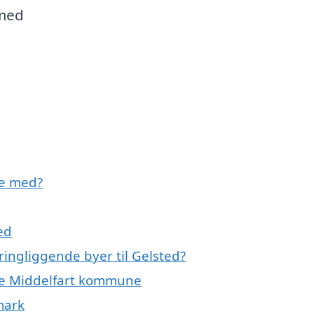
 med
pe med?
ed
ringliggende byer til Gelsted?
hele Middelfart kommune
mark