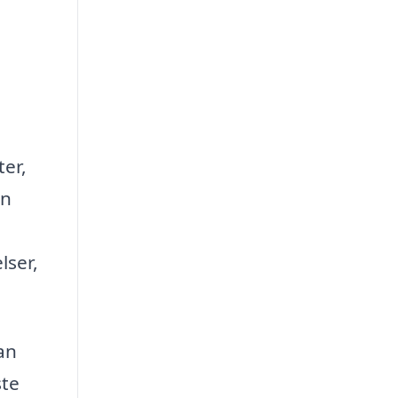
ter,
en
lser,
an
ste