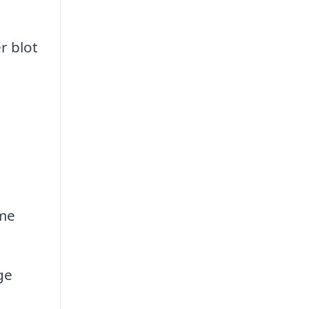
r blot
rme
ge