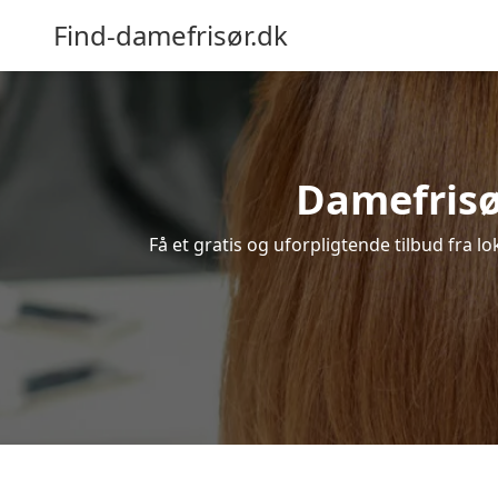
Find-damefrisør.dk
Damefrisør
Få et gratis og uforpligtende tilbud fra l