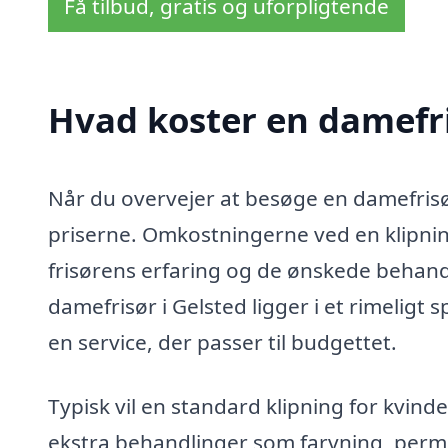
Få tilbud, gratis og uforpligtende
Hvad koster en damefri
Når du overvejer at besøge en damefrisør 
priserne. Omkostningerne ved en klipnin
frisørens erfaring og de ønskede behandl
damefrisør i Gelsted ligger i et rimeligt 
en service, der passer til budgettet.
Typisk vil en standard klipning for kvin
ekstra behandlinger som farvning, permane