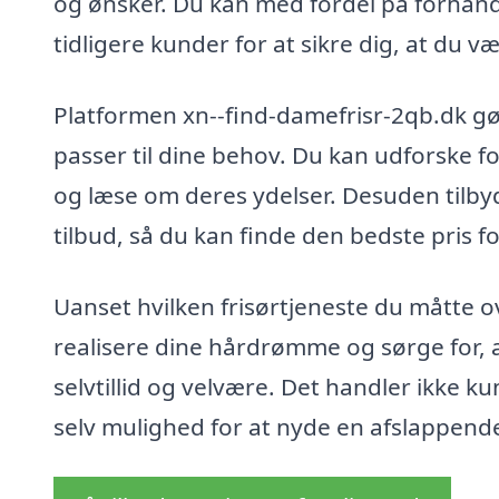
og ønsker. Du kan med fordel på forhånd
tidligere kunder for at sikre dig, at du 
Platformen xn--find-damefrisr-2qb.dk gør
passer til dine behov. Du kan udforske fo
og læse om deres ydelser. Desuden tilb
tilbud, så du kan finde den bedste pris f
Uanset hvilken frisørtjeneste du måtte o
realisere dine hårdrømme og sørge for, a
selvtillid og velvære. Det handler ikke k
selv mulighed for at nyde en afslappend