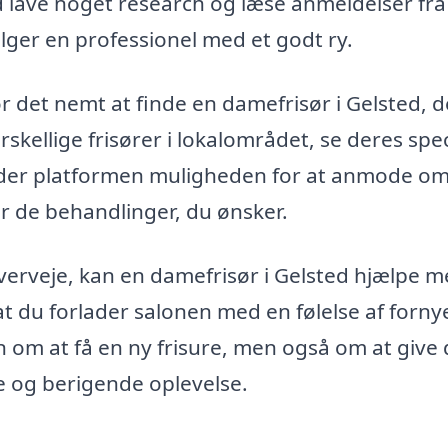
 lave noget research og læse anmeldelser fra
vælger en professionel med et godt ry.
 det nemt at finde en damefrisør i Gelsted, d
rskellige frisører i lokalområdet, se deres spe
yder platformen muligheden for at anmode om
or de behandlinger, du ønsker.
verveje, kan en damefrisør i Gelsted hjælpe m
t du forlader salonen med en følelse af forny
un om at få en ny frisure, men også om at give 
e og berigende oplevelse.