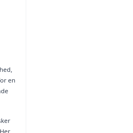
nhed,
for en
inde
sker
 Her