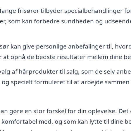
ange frisører tilbyder specialbehandlinger fo
r, som kan forbedre sundheden og udseende
ør kan give personlige anbefalinger til, hvor
r at opnå de bedste resultater mellem dine b
lg af hårprodukter til salg, som de selv anbef
et og specielt formuleret til at arbejde samme
an gøre en stor forskel for din oplevelse. Det 
dig komfortabel med, og som kan lytte til dine 