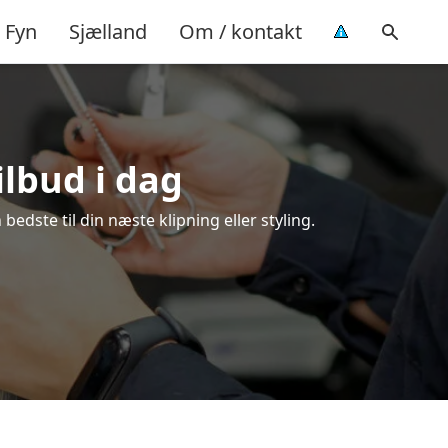
Fyn
Sjælland
Om / kontakt
ilbud i dag
edste til din næste klipning eller styling.