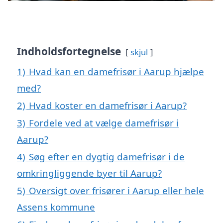
Indholdsfortegnelse
skjul
1)
Hvad kan en damefrisør i Aarup hjælpe
med?
2)
Hvad koster en damefrisør i Aarup?
3)
Fordele ved at vælge damefrisør i
Aarup?
4)
Søg efter en dygtig damefrisør i de
omkringliggende byer til Aarup?
5)
Oversigt over frisører i Aarup eller hele
Assens kommune